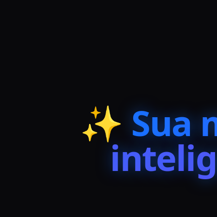
✨
Sua 
inteli