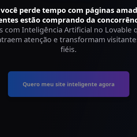
você perde tempo com páginas amad
ientes estão comprando da concorrênc
es com Inteligência Artificial no Lovabl
atraem atenção e transformam visitante
fiéis.
Quero meu site inteligente agora